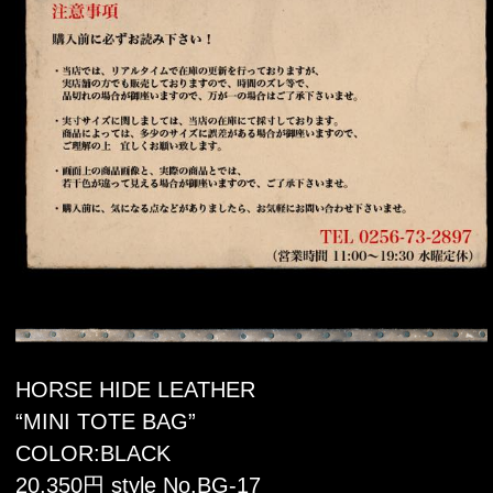
HORSE HIDE LEATHER
“MINI TOTE BAG”
COLOR:BLACK
20,350円 style No.BG-17