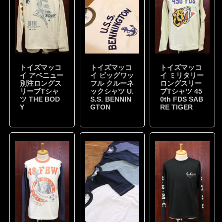
トイズマッコ
トイズマッコ
トイズマッコ
イ アベニュー
イ ビッグワッ
イ ミリタリー
別注ロングス
フル クルーネ
ロングスリー
リーブTシャ
ックシャツ U.
ブTシャツ 45
ツ THE BOD
S.S. BENNIN
0th FDS SAB
Y
GTON
RE TIGER