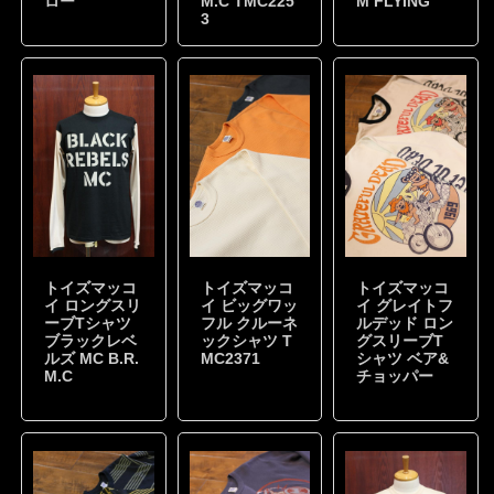
ロー
M.C TMC225
M FLYING
3
トイズマッコ
トイズマッコ
トイズマッコ
イ ロングスリ
イ ビッグワッ
イ グレイトフ
ーブTシャツ
フル クルーネ
ルデッド ロン
ブラックレベ
ックシャツ T
グスリーブT
ルズ MC B.R.
MC2371
シャツ ベア&
M.C
チョッパー