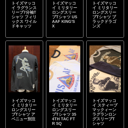
トイズマッコ
トイズマッコ
トイズマッコ
イ ラグランス
イ ミリタリー
イ ミリタリー
リーブ7分袖T
ロングスリー
ロングスリー
シャツ フィリ
ブTシャツ US
ブTシャツ ブ
ックス ワイル
AAF KING'S
ラックドラゴ
ドキャッツ
X
ンズ
トイズマッコ
トイズマッコ
トイズマッコ
イ ミリタリー
イ ミリタリー
イ スティーブ
ロングスリー
ロングスリー
マックィーン
ブTシャツ ア
ブTシャツ 35
ラグランロン
ベニュー別注
4TH TAC FT
グスリーブT
R SQ
シャツ