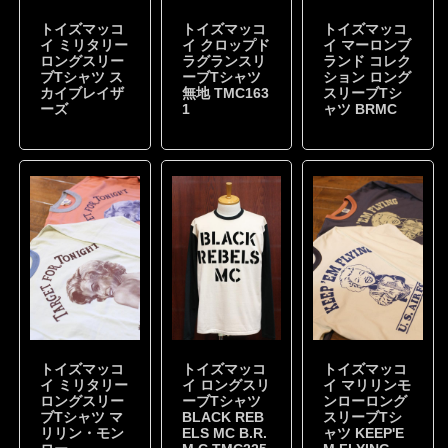
トイズマッコ
トイズマッコ
トイズマッコ
イ ミリタリー
イ クロップド
イ マーロンブ
ロングスリー
ラグランスリ
ランド コレク
ブTシャツ ス
ーブTシャツ
ション ロング
カイブレイザ
無地 TMC163
スリーブTシ
ーズ
1
ャツ BRMC
トイズマッコ
トイズマッコ
トイズマッコ
イ ミリタリー
イ ロングスリ
イ マリリンモ
ロングスリー
ーブTシャツ
ンローロング
ブTシャツ マ
BLACK REB
スリーブTシ
リリン・モン
ELS MC B.R.
ャツ KEEP'E