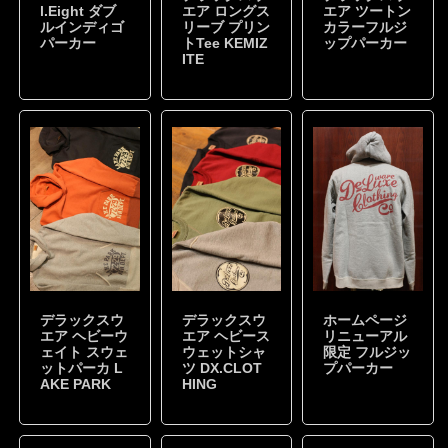
l.Eight ダブ
エア ロングス
エア ツートン
ルインディゴ
リーブ プリン
カラーフルジ
パーカー
トTee KEMIZ
ップパーカー
ITE
デラックスウ
デラックスウ
ホームページ
エア ヘビーウ
エア ヘビース
リニューアル
ェイト スウェ
ウェットシャ
限定 フルジッ
ットパーカ L
ツ DX.CLOT
プパーカー
AKE PARK
HING