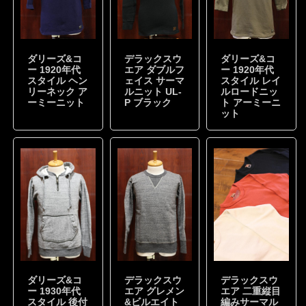
ダリーズ&コ
デラックスウ
ダリーズ&コ
ー 1920年代
エア ダブルフ
ー 1920年代
スタイル ヘン
ェイス サーマ
スタイル レイ
リーネック ア
ルニット UL-
ルロードニッ
ーミーニット
P ブラック
ト アーミーニ
ット
ダリーズ&コ
デラックスウ
デラックスウ
ー 1930年代
エア グレメン
エア 二重縦目
スタイル 後付
&ビルエイト
編みサーマル