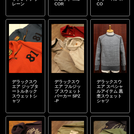
レーン
COR
CO
デラックスウ
デラックスウ
デラックスウ
エア ジップタ
エア フルジッ
エア スペシャ
ートルネック
プ スウェット
ルアイテム 黒
スウェットシ
パーカー SPZ
杢スウェット
ャツ
-P
シャツ