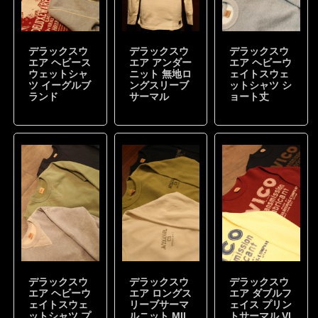
デラックスウ
デラックスウ
デラックスウ
エア ヘビース
エア アンダー
エア ヘビーウ
ウェットシャ
ニット 無地ロ
ェイトスウェ
ツ イーグルブ
ングスリーブ
ットシャツ シ
ランド
サーマル
ョート丈
デラックスウ
デラックスウ
デラックスウ
エア ヘビーウ
エア ロングス
エア ダブルフ
ェイトスウェ
リーブサーマ
ェイス プリン
ットシャツ プ
ルニット MIL
トサーマル VI