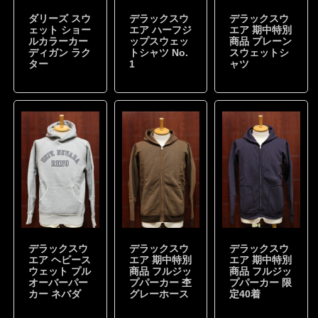
ダリーズ スウ
デラックスウ
デラックスウ
ェット ショー
エア ハーフジ
エア 期中特別
ルカラーカー
ップスウェッ
商品 プレーン
ディガン ラク
トシャツ No.
スウェットシ
ター
1
ャツ
デラックスウ
デラックスウ
デラックスウ
エア ヘビース
エア 期中特別
エア 期中特別
ウェット プル
商品 フルジッ
商品 フルジッ
オーバーパー
プパーカー 杢
プパーカー 限
カー ネバダ
グレーホース
定40着