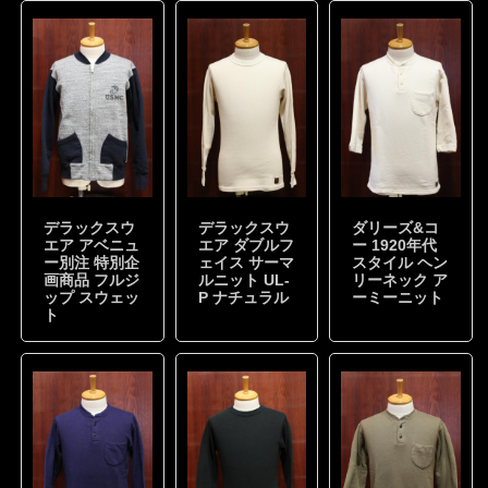
デラックスウ
デラックスウ
ダリーズ&コ
エア アベニュ
エア ダブルフ
ー 1920年代
ー別注 特別企
ェイス サーマ
スタイル ヘン
画商品 フルジ
ルニット UL-
リーネック ア
ップ スウェッ
P ナチュラル
ーミーニット
ト