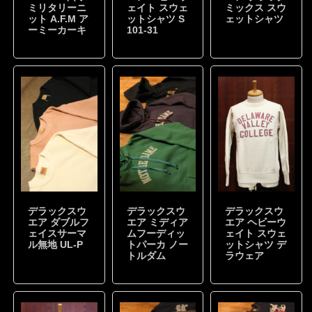
ミリタリーニ
ェイト スウェ
ミックス スウ
ット A.F.M ア
ットシャツ S
ェットシャツ
ーミーカーキ
101-31
デラックスウ
デラックスウ
デラックスウ
エア ダブルフ
エア ミディア
エア ヘビーウ
ェイスサーマ
ムフーディッ
ェイト スウェ
ル無地 UL-P
トパーカ ノー
ットシャツ デ
トルダム
ラウェア