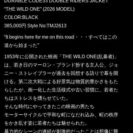
DURABLE CODE33 DOUBLE RIDERS JACKET
“THE WILD ONE” (2026 MODEL)
COLOR:BLACK
385,000円 Style No:TMJ2613
“It begins here for me on this road・・・すべてはこの
道から始まった”
1953年に公開された映画「THE WILD ONE(乱暴者)」
は、若き日のマーロン・ブランド扮する主人公、ジョ
ニー・ストレイブラーが過去を回想する語りで幕を開
ける。第二次大戦による好景気は物質的豊かさをもた
らしたが、画一化した生活様式や古い習慣に、若者た
ちはストレスを燻らせていた。
そんな時代にやってきたこの映画の男たち
モーターサイクルで平和な町になだれ込み、町の秩序
をかき乱す姿に若者たちは魅せられた。
暴力的なシーンの連続が刺激的だったことは想像に難