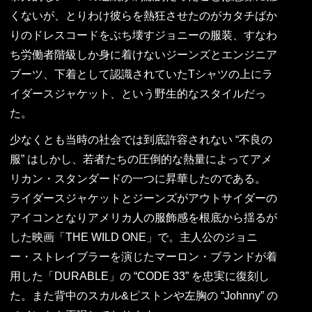
くないが、とりわけ彼らを熱狂させたのがカタチばか
りのドレスコードをぶち壊すジョニーの服装、すなわ
ち労働者階級しか身に着けないジーンズとエンジニア
ブーツ、下着として認識されていたTシャツの上にラ
イダースジャケット、という野生的なスタイルだっ
た。
少なくとも当時の社会では到底許容されない “不良の
服” はしかし、若者たちの圧倒的な熱量によってアメ
リカン・スタンダードの一つに昇華したのである。
ライダースジャケットとジーンズがアウトサイダーの
アイコンとなりアメリカ人の服飾感を根底から揺るが
した映画「THE WILD ONE」で。主人公のジョニ
ー・ストレイブラーを演じたマーロン・ブランドが着
用した「DURABLE」の “CODE 33” を忠実に復刻し
た。また背中のスカル&ピストンや左胸の “Johnny” の