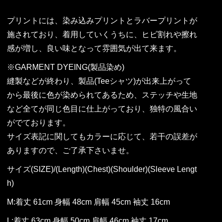
プリントには、染み込みプリントとラバープリントが
施されており、着用していくうちに、ヒビ割れや擦れ
感が増し、良い味となって雰囲気が出て来ます。
※GARMENT DYEING(製品染め)
縫製などが終わり、製品(Teeシャツ)が出来上がって
から最後に色が染められてあるため、ステッチや生地
など全てが同じ色目に仕上がっており、独特の風合い
がでております。
サイズ表記に関してもカラーに応じて、若干の誤差が
ありますので、ご了承下さいませ。
サイズ(SIZE)/(Length)(Chest)(Shoulder)(Sleeve Lengt
h)
M:着丈 61cm 身幅 48cm 肩幅 45cm 袖丈 16cm
L:着丈 63cm 身幅 50cm 肩幅 46cm 袖丈 17cm