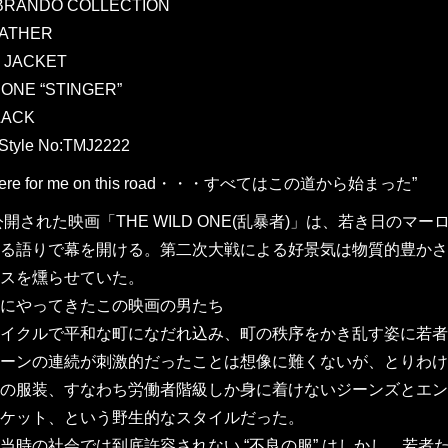
BRANDO COLLECTION
EATHER
 JACKET
 ONE “STINGER”
LACK
Style No:TMJ2222
ns here for me on this road・・・すべてはこの道から始まった”
に公開された映画「THE WILD ONE(乱暴者)」は、若き日
る語りで幕を開ける。第二次大戦による好景気は物質的豊かさ
スを燻らせていた。
にやってきたこの映画の男たち
イクルで平和な町になだれ込み、町の秩序をかき乱す姿に若者
ーンの連続が刺激的だったことは想像に難くないが、とりわけ
の服装、すなわち労働者階級しか身に着けないジーンズとエン
ケット、という野生的なスタイルだった。
当時の社会では到底許容されない “不良の服” はしかし、若