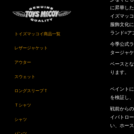
に昇華した
イズマッコ
服飾文化に
ランド=ア
トイズマッコイ商品一覧
今季公式ラ
レザージャケット
タージャケッ
アウター
ベースとな
ります。
スウェット
ペイントに
ロングスリーブＴ
を検証し、
Ｔシャツ
戦前からの
イパトロー
シャツ
い、ホース
パンツ