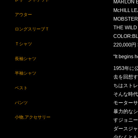
MARLON 
McHILL L
アウター
MOBSTER
THE WILD
ロングスリーブＴ
COLOR:B
Ｔシャツ
220,000円 
“It begi
長袖シャツ
1953年
半袖シャツ
去を回想す
ちはストレ
ベスト
そんな時代
パンツ
モーターサ
暴力的なシ
小物,アクセサリー
すジョニー
ダースジャ
少なくとも