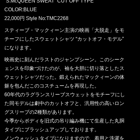
“S.McQUEEN SWEAT” CUT OFF TYPE
COLOR:BLUE
22,000円 Style No:TMC2268
スティーブ・マックィーン主演の映画「大脱走」をモ
チーフにしたスウェットシャツ “カットオフ・モデル”
になります。
映画史に刻んだラストのジャンプシーン。このシーク
ェンスを印象づけたのが、袖を大胆に切り落としたス
ウェットシャツだった。鍛えられたマックィーンの体
躯を包んだこのコスチュームを再現した。
60年代のラグランスリーブスウェットをモチーフにし
た同モデルは劇中のカットオフと、汎用性の高いロン
グスリーブの2種類があります。
今季からボディを旧式の吊り編み機にて生産した丸胴
タイプにブラッシュアップしております。
ノンウォッシュタイプになりますので、着用と洗濯を