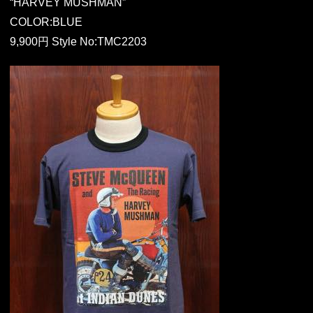
“HARVEY MUSHMAN”
COLOR:BLUE
9,900円 Style No:TMC2203