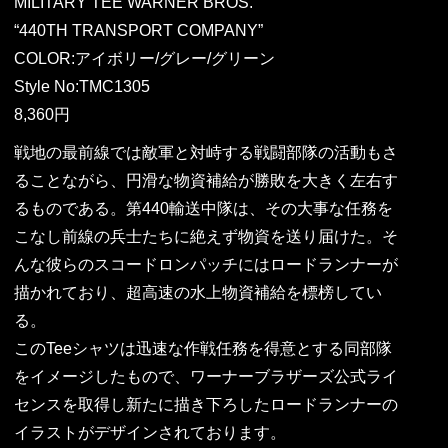
MILITARY TEE WARNER BROS.
“440TH TRANSPORT COMPANY”
COLOR:アイボリー/グレー/グリーン
Style No:TMC1305
8,360円
戦地の最前線では敵軍と対峙する戦闘部隊の活動もさ
ることながら、円滑な物資補給が勝敗を大きく左右す
るものである。第440輸送中隊は、その大事な任務を
こなし前線の兵士たちに絶えず物資を送り届けた。そ
んな彼らのスコードロンパッチにはロードランナーが
描かれており、超高速の水上物資補給を標榜してい
る。
このTeeシャツは迅速な作戦任務を得意とする同部隊
をイメージしたもので、ワーナーブラザーズ公式ライ
センスを取得し新たに描き下ろしたロードランナーの
イラストがデザインされております。