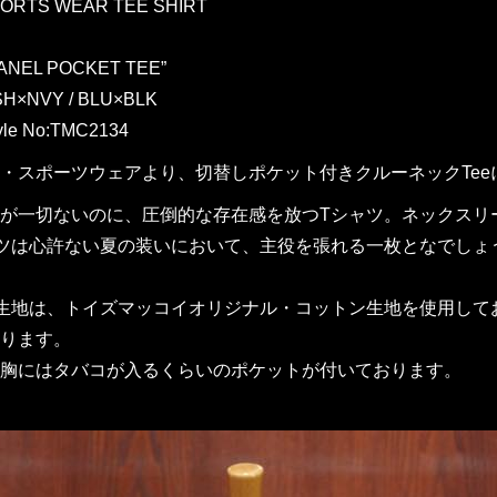
PORTS WEAR TEE SHIRT
ANEL POCKET TEE”
H×NVY / BLU×BLK
yle No:TMC2134
・スポーツウェアより、切替しポケット付きクルーネックTee
が一切ないのに、圧倒的な存在感を放つTシャツ。ネックスリ
ツは心許ない夏の装いにおいて、主役を張れる一枚となでしょ
生地は、トイズマッコイオリジナル・コットン生地を使用して
ります。
胸にはタバコが入るくらいのポケットが付いております。