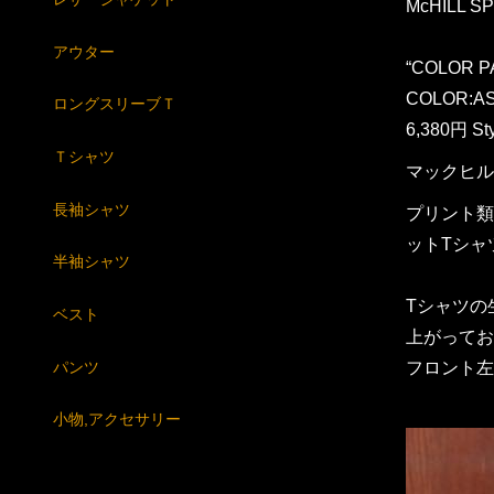
McHILL S
アウター
“COLOR P
COLOR:AS
ロングスリーブＴ
6,380円 St
Ｔシャツ
マックヒル
長袖シャツ
プリント類
ットTシャ
半袖シャツ
Tシャツの
ベスト
上がってお
パンツ
フロント左
小物,アクセサリー