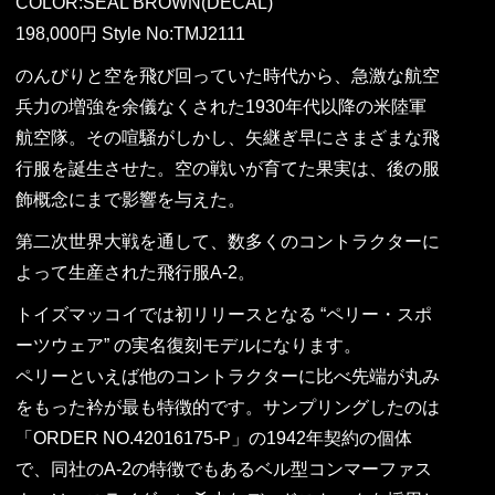
COLOR:SEAL BROWN(DECAL)
198,000円 Style No:TMJ2111
のんびりと空を飛び回っていた時代から、急激な航空
兵力の増強を余儀なくされた1930年代以降の米陸軍
航空隊。その喧騒がしかし、矢継ぎ早にさまざまな飛
行服を誕生させた。空の戦いが育てた果実は、後の服
飾概念にまで影響を与えた。
第二次世界大戦を通して、数多くのコントラクターに
よって生産された飛行服A-2。
トイズマッコイでは初リリースとなる “ペリー・スポ
ーツウェア” の実名復刻モデルになります。
ペリーといえば他のコントラクターに比べ先端が丸み
をもった衿が最も特徴的です。サンプリングしたのは
「ORDER NO.42016175-P」の1942年契約の個体
で、同社のA-2の特徴でもあるベル型コンマーファス