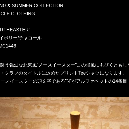
ING & SUMMER COLLECTION
CLE CLOTHING
E
ORTHEASTER”
アイボリー/チャコール
TMC1446
襲う強烈な北東風”ノースイースター”この強風にもびくともし
・クラブのタイトルに込めたプリントTeeシャツになります。
ノースイースターの頭文字である”N”がアルファベットの14番