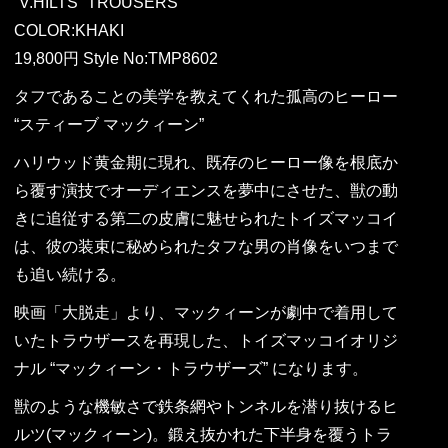
“V.HILTS” TROUSERS
COLOR:KHAKI
19,800円 Style No:TMP8602
タフであることの美学を教えてくれた孤高のヒーロー
“スティーブ マックィーン”
ハリウッド黄金期に現れ、既存のヒーロー像を根底か
ら覆す演技でオーディエンスを夢中にさせた、獣の動
きに追従する第二の皮膚に魅せられたトイズマッコイ
は、彼の装束に秘められたタフな男の肖像をいつまで
も追い続ける。
映画「大脱走」より、マックィーンが劇中で着用して
いたトラウザースを再現した、トイズマッコイオリジ
ナル “マックィーン・トラウザーズ” になります。
獣のような機敏さで鉄条網やトンネルを潜り抜けるヒ
ルツ(マックィーン)。鍛え抜かれた下半身を覆うトラ