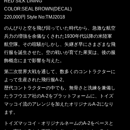
RED SILK LINING
COLOR:SEAL BROWN(DECAL)
220,000円 Style No:TMJ2018
のんびりと空を飛び回っていた時代から、急激な航空
兵力の増強を余儀なくされた1930年代以降の米陸軍
航空隊。その喧騒がしかし、矢継ぎ早にさまざまな飛
行服を誕生させた。空の戦いが育てた果実は、後の服
飾概念にまで影響を与えた。
第二次世界大戦を通して、数多くのコントラクターに
よって生産された飛行服A-2。
歴代コントラクターの中でも、無骨さと洗練を兼備し
たラフウエア社のA-2をプラットフォームに、トイズ
マッコイ流のアレンジを加えたオリジナルA-2になり
ます。
トイズマッコイ・オリジナルネームのA-2をベースと