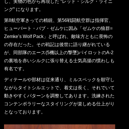
し、実物の色から再現した “レッド・シルク・ライニ
ング” になります。
第8航空軍きっての精鋭、第56戦闘航空群は指揮官、
ヒューバート・バブ・ゼムケに因み「ゼムケの狼群=
Zemke’s Wolf Pack」と呼ばれ、敵味方ともに畏怖の
の存在だった。その戦記は後世に語り継がれている
が、同部隊のエース(5機以上の撃墜)パイロットのA-2
の裏地を赤いシルクに張り替える士気高揚の慣わしも
有名です。
ディテールや部材は従来通り、ミルスペックを順守し
ながらタイトシルエットで、着丈は長く、それでいて
動きやすくパターンを調整してあります。洗練された
コンテンポラリーなスタイリングが楽しめる仕上がり
となっております。