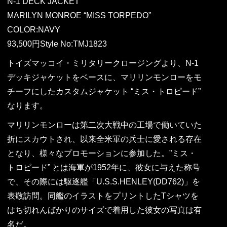
N-1 DECK JACKET
MARILYN MONROE “MISS TORPEDO”
COLOR:NAVY
93,500円Style No:TMJ1823
トイズマッコイ・ミリタリークロージングより、N-1
デッキジャケットをベースに、マリリンモンローをモ
チーフにしたカスタムジャケット “ミス・トロピード”
なります。
マリリンモンローは第二次大戦中の工場で働いていた
折にスカウトされ、以来全米軍の兵士に愛される存在
となり、様々なプロモーションに参加した。”ミス・
トロピード” とは海軍が1952年に、彼女に与えた称号
で、その際には駆逐艦「U.S.S.HENLEY(DD762)」を
表敬訪問。同艦のイラストをプリントしたTシャツを
はち切れんばかりのサイズで着用した彼女の写真は有
名だ。