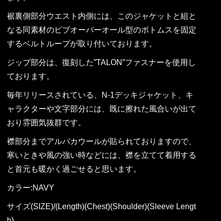
裾裏側部分ウエスト内側には、このジャケットと組と
なる同素材のビブオーバーオール型のボトムスを固定
するベルトループが取り付いております。
ジップ部分は、復刻した”TALON”ファスナーを使用し
ております。
毎年リリースされている、N-1デッキジャケット、キ
ャラクターや文字部分には、既に擦れた風合いが出て
おり雰囲気抜群です。
襟部分までアルパカウールが貼られておりますので、
寒いときや風の強い時などには、襟を立てて着用する
と首元も暖かく過ごせると思います。
カラー:NAVY
サイズ(SIZE)/(Length)(Chest)(Shoulder)(Sleeve Lengt
h)