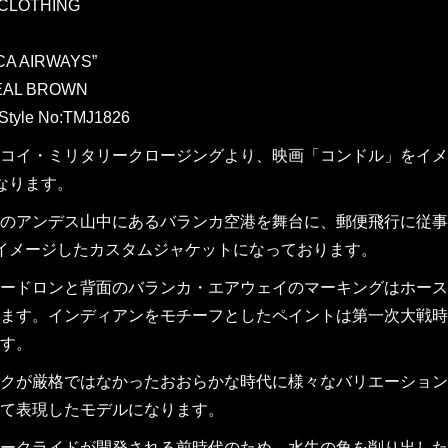
 CLOTHING
A AIRWAYS”
EAL BROWN
Style No:TMJ1826
コイ・ミリタリークロージングより、映画「コンドル」をイメージし
になります。
のアンデス山中にあるバランカ空港を舞台に、郵便飛行に従事
をイメージしたカスタムジャケットになっております。
ードロンと背面のバランカ・エアウェイのマーキングはホース
ます。インディアンをモチーフとしたペイントは第一次大戦時
す。
クが厳格ではなかったおおらかな時代に様々なバリエーション
て表現したモデルになります。
ークライドが開発される前時代のため、水牛の角を削り出した