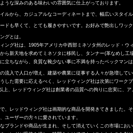
ような深みのある味わいの雰囲気に仕上がっております。
イルから、カジュアルなコーディネートまで、幅広いスタイル
ードも早くて、とても履きやすいです。お好みで艶出しワック
ングとは。
ィング社は、1905年アメリカ中西部ミネソタ州のレッド・
から新天地を求めてミネソタに移民し、タンナー(革なめし工
に立ちながら、良質な靴少ない事に不満を持ったベックマンは
の流入で人口が増え、建築や農業に従事する人々が急増してい
うした需要に応えるべく、レッドウィング社は次第にワークブ
年以上、レッドウィング社は創業者の品質への拘りに忠実に、
で、レッドウィング社は画期的な商品を開発きてきました。そ
、ユーザーの方々に愛されています。
なブランドや商品が生まれ、そして消えていくこの市場におい