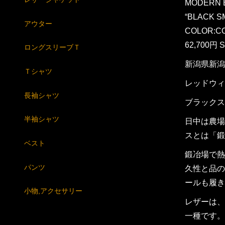
MODERN 
“BLACK S
アウター
COLOR:C
62,700円 
ロングスリーブＴ
新潟県新潟
Ｔシャツ
レッドウィ
長袖シャツ
ブラックス
半袖シャツ
日中は農場
スとは「鍛
ベスト
鍛冶場で熱
パンツ
久性と品の
ールも履き
小物,アクセサリー
レザーは、
一種です。