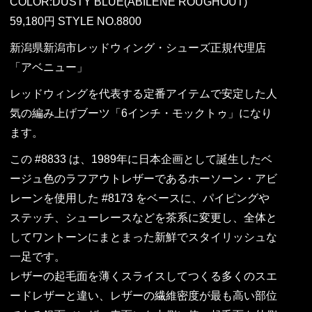
COLOR:DUSTY BLUE(ABILENE ROUGHOUT)
59,180円 STYLE NO.8800
新潟県新潟市レッドウィング・シューズ正規代理店
「アベニュー」
レッドウィングを代表する定番アイテムで安定した人
気の編み上げブーツ「6インチ・モックトゥ」になり
ます。
この #8833 は、1989年に日本企画として誕生したベ
ージュ色のラフアウトレザーであるホーソーン・アビ
レーンを使用した #8173 をベースに、パイピングや
ステッチ、シューレースなどを茶系に変更し、全体と
してワントーンにまとまった新鮮でスタイリッシュな
一足です。
レザーの起毛面を薄くスライスしてつくる多くのスエ
ードレザーと違い、レザーの繊維密度が最も高い部位