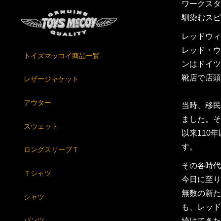
ワークスタ
馴染むスピ
レッドウィ
レッド・ウ
トイズマッコイ商品一覧
ンはドイツ
靴店で店頭
レザージャケット
アウター
当時、移民
ました。そ
スウェット
以来110
す。
ロングスリーブＴ
その各時代
Ｔシャツ
今日に至り
無数の新た
シャツ
も、レッド
パンツ
続けてきた