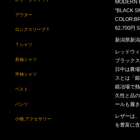
MODERN 
“BLACK S
アウター
COLOR:BRI
62,700円 
ロングスリーブＴ
新潟県新潟
Ｔシャツ
レッドウィ
長袖シャツ
ブラックス
日中は農場
半袖シャツ
スとは「鍛
鍛冶場で熱
ベスト
久性と品の
パンツ
ールも履き
レザーは、
小物,アクセサリー
を豊富に含