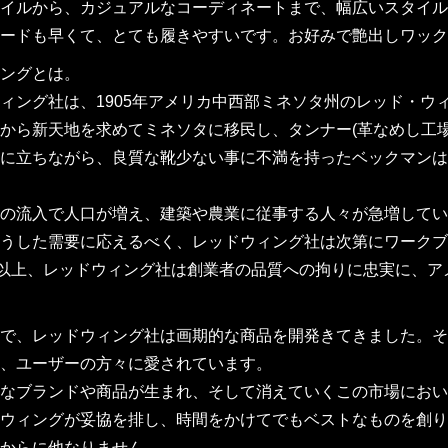
イルから、カジュアルなコーディネートまで、幅広いスタイル
ードも早くて、とても履きやすいです。お好みで艶出しワック
ングとは。
ィング社は、1905年アメリカ中西部ミネソタ州のレッド・
から新天地を求めてミネソタに移民し、タンナー(革なめし工
に立ちながら、良質な靴少ない事に不満を持ったベックマンは
の流入で人口が増え、建築や農業に従事する人々が急増してい
うした需要に応えるべく、レッドウィング社は次第にワークブ
年以上、レッドウィング社は創業者の品質への拘りに忠実に、
で、レッドウィング社は画期的な商品を開発きてきました。そ
、ユーザーの方々に愛されています。
なブランドや商品が生まれ、そして消えていくこの市場におい
ウィングが妥協を排し、時間をかけてでもベストなものを創り
からに他なりません。