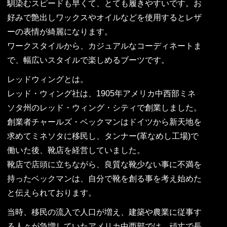
馴染むスピードも早くて、とても履きやすいです。お
好みで艶出しワックスやオイルなどを使用するとレザ
ーの表情が綺麗になります。
ワークスタイルから、カジュアルなコーディネートま
で、幅広いスタイルで楽しめるブーツです。
レッドウィングとは。
レッド・ウィング社は、1905年アメリカ中西部ミネ
ソタ州のレッド・ウィング・シティで創業しました。
創業者チャールズ・ベックマンはドイツから新天地を
求めてミネソタに移民し、タンナー(革なめし工場)で
働いた後、靴店を経営していました。
靴店で店頭に立ちながら、良質な靴少ない事に不満を
持ったベックマンは、自分で靴を創る事を考え始めた
と伝えられております。
当時、移民の流入で人口が増え、建築や農業に従事す
る人々が急増していたアメリカ中西部では、頑丈で長