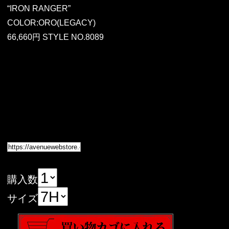
“IRON RANGER”
COLOR:ORO(LEGACY)
66,660円 STYLE NO.8089
購入数
サイズ