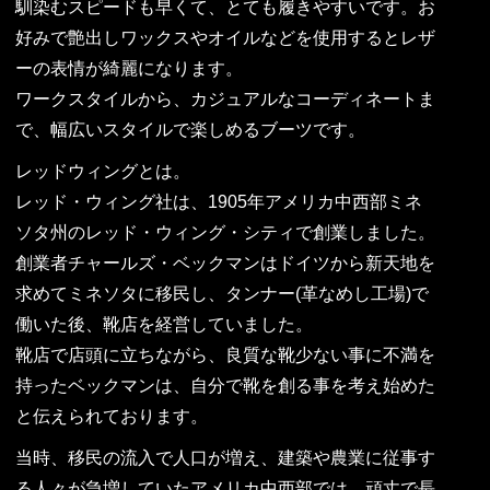
馴染むスピードも早くて、とても履きやすいです。お
好みで艶出しワックスやオイルなどを使用するとレザ
ーの表情が綺麗になります。
ワークスタイルから、カジュアルなコーディネートま
で、幅広いスタイルで楽しめるブーツです。
レッドウィングとは。
レッド・ウィング社は、1905年アメリカ中西部ミネ
ソタ州のレッド・ウィング・シティで創業しました。
創業者チャールズ・ベックマンはドイツから新天地を
求めてミネソタに移民し、タンナー(革なめし工場)で
働いた後、靴店を経営していました。
靴店で店頭に立ちながら、良質な靴少ない事に不満を
持ったベックマンは、自分で靴を創る事を考え始めた
と伝えられております。
当時、移民の流入で人口が増え、建築や農業に従事す
る人々が急増していたアメリカ中西部では、頑丈で長