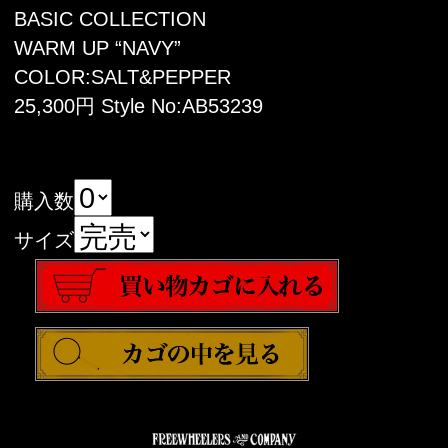
BASIC COLLECTION
WARM UP “NAVY”
COLOR:SALT&PEPPER
25,300円 Style No:AB53239
購入数
サイズ