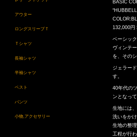
BASIC CO
“HUBBELL
アウター
COLOR:B
132,000円 
ロングスリーブＴ
ベーシック
Ｔシャツ
ヴィンテー
を、そのシ
長袖シャツ
ジェラード
半袖シャツ
す。
ベスト
40年代の
ンとなって
パンツ
生地には、
小物,アクセサリー
洗いをかけ
生地の整理
工程が行わ