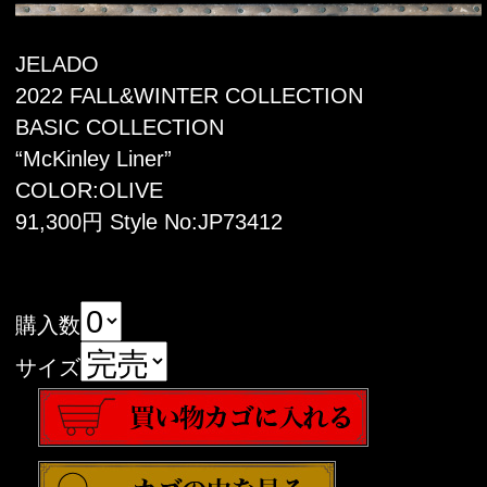
JELADO
2022 FALL&WINTER COLLECTION
BASIC COLLECTION
“McKinley Liner”
COLOR:OLIVE
91,300円 Style No:JP73412
購入数
サイズ