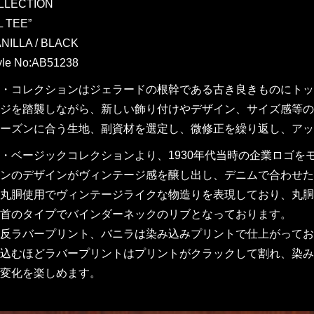
LLECTION
L TEE”
NILLA / BLACK
yle No:AB51238
・コレクションはジェラードの根幹である古き良きものにトッ
ジを踏襲しながら、新しい飾り付けやデザイン、サイズ感等のア
ーズンに合う生地、副資材を選定し、微修正を繰り返し、アッ
・ベージックコレクションより、1930年代当時の企業ロゴをモ
ンのデザインがヴィンテージ感を醸し出し、デニムで合わせた
丸胴使用でヴィンテージライクな物造りを表現しており、丸胴
首のタイプでバインダーネックのリブとなっております。
反ラバープリント、バニラは染み込みプリントで仕上がってお
込むほどラバープリントはプリントがクラックして割れ、染み
変化を楽しめます。