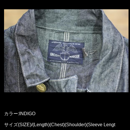
カラー:INDIGO
サイズ(SIZE)/(Length)(Chest)(Shoulder)(Sleeve Lengt