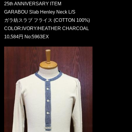
25th ANNIVERSARY ITEM
GARABOU Slab Henley Neck L/S
ガラ紡スラブ フライス (COTTON 100%)
COLOR:IVORY/HEATHER CHARCOAL
10,584円 No:5963EX