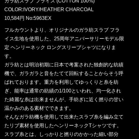
ガラ紡スラブ フライス (COTTON 100%)
COLOR:IVORY/HEATHER CHARCOAL
10,584円 No:5963EX
フルカウントより、オリジナルのガラ紡スラブ フラ
イス生地を使用した、25周年アニバーサリーモデル限
定 ヘンリーネック ロングスリーブシャツになりま
す。
ガラ紡とは明治初期に日本で考案された独創的な紡績
機で、ガラガラと音をたてて回転することからそう呼
ばれております。重力を利用してゆっくりと糸を紡
ぎ、能率は通常の紡績の1/100といわれ、均一化され
た綺麗な糸は出来ませんが、手紡ぎに近く撚りの甘い
温かみのある素材でできます。
そんなガラ紡機を使用して出来たスラブ糸を編み立て
たリブ素材を使用したヘンリーネックTシャツです。
スラブ糸とは、しっかりと撚りのかかった細い部分