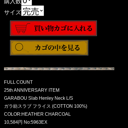
購入数
サイズ
FULL COUNT
25th ANNIVERSARY ITEM
GARABOU Slab Henley Neck L/S
ガラ紡スラブ フライス (COTTON 100%)
COLOR:HEATHER CHARCOAL
10,584円 No:5963EX