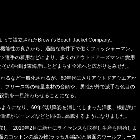
立されたBrown’s Beach Jacket Company。
優れた防寒性と機能性の良さから、過酷な条件下で働くフィッシャーマン、
ツ選手の着用などにより、多くのアウトドアーズマンに愛用
るとその評価は東海岸にとどまらず全米へと広がりをみせた。
されるなど一般化されるが、60年代に入りアウトドアウエアか
、フリース等の軽量素材の台頭や、男性が外で派手な色目の
は、その役割を一旦終わらせることになる。
るようになり、60年代以降姿を消してしまった洋服、機能美に
価値がジーンズなどと同様に高騰するようになりました。
的に研究し、2010年2月に新たにライセンスを取得し生産を開始しま
面のコットンの編み物(ラッセル編み)と裏面のウールフリース