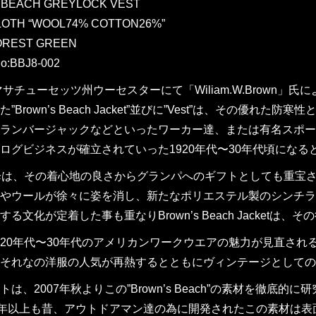
 BEACH GREYLOCK VEST
LOTH “WOOL74% COTTON26%”
OREST GREEN
o:BBJ8-002
マサチューセッツ州ウーセスターにて「Wiliam.W.Brown」氏によって設
”Brown’s Beach Jacket”並びに”Vest”は、その
ランバージャックなどといったワーカー達、または有名スポー
ログビジネスが確立されていった1920年代〜30年代頃にな
降は、その着心地の良さからグランパへのギフトとしても重宝
やウールが徐々に姿を消し、新たなポリエステル製のシンチラ
る文化が定着した事も重なりBrown’s Beach Jacket
20年代〜30年代のアメリカンワークウエアの魅力が見直され
それなの洋服の人気が再熱するとともにヴィンテージとしての
トは、2007年秋よりこの”Brown’s Beach”の素材を徹底
0年以上も昔、アウトドアマン達の為に開発されたこの素材は表