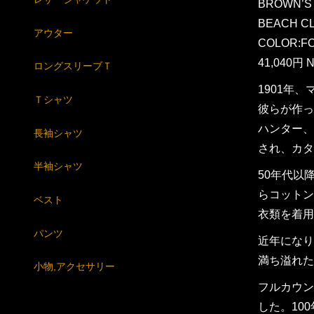
BROWN’S
BEACH C
アウター
COLOR:F
41,040円 N
ロングスリーブＴ
1901年、
Ｔシャツ
彼らが作った
ハンター、
長袖シャツ
され、カタ
半袖シャツ
50年代以
らコットン
ベスト
衣類を着用す
パンツ
近年になり
満ち溢れた
小物,アクセサリー
フルカウン
した。10