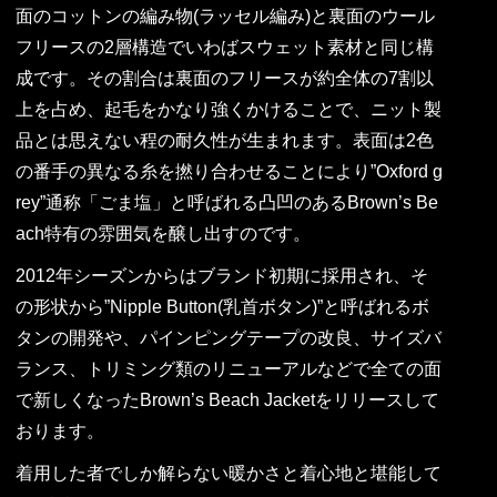
面のコットンの編み物(ラッセル編み)と裏面のウール
フリースの2層構造でいわばスウェット素材と同じ構
成です。その割合は裏面のフリースが約全体の7割以
上を占め、起毛をかなり強くかけることで、ニット製
品とは思えない程の耐久性が生まれます。表面は2色
の番手の異なる糸を撚り合わせることにより”Oxford g
rey”通称「ごま塩」と呼ばれる凸凹のあるBrown’s Be
ach特有の雰囲気を醸し出すのです。
2012年シーズンからはブランド初期に採用され、そ
の形状から”Nipple Button(乳首ボタン)”と呼ばれるボ
タンの開発や、パインピングテープの改良、サイズバ
ランス、トリミング類のリニューアルなどで全ての面
で新しくなったBrown’s Beach Jacketをリリースして
おります。
着用した者でしか解らない暖かさと着心地と堪能して