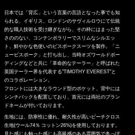
日本では「背広」という言葉の言語となった事でも知
られる、イギリス、ロンドンのサヴィルロウにて伝統
的な職人技術を受け継ぎながら、その枠にはまった堅
さののない、コンテンポラリーでスリムなシルエッ
ト、鮮やかな色使いのビスポークスーツを製作。「ニ
ュービスポーク」と打ち出し、当時オズワールドボー
ディングなどと共に「革命的なテーラー」と呼ばれた
英国テーラー界を代表する”TIMOTHY EVEREST”と
のコラボレーション。
フロントには大きなラウンド型のポケット、背中には
シンチバックを配置しており、首元には両社のブラン
ドネームが付いております。
生地には、防寒性に優れ、耐久性が高いビーチクロス
生地(ウール74％ コットン26%)を使用しております。
見た感じも触った感じも高級感のある雰囲気で冬っぽ