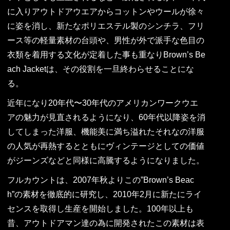
に入りアウトドアウエアからコットンやウールが徐々
に姿を消し、新たなポリエステル製のシンチラ、フリ
ース等の軽量素材の台頭や、男性が外で派手な色目の
衣類を着用する文化が定着した事も重なりBrown’s Be
ach Jacketは、その役割を一旦終わらせることにな
る。
近年になり20年代〜30年代のアメリカンワークウエ
アの魅力が見直されるようになり、60年代以降姿を消
してしまった洋服、機能美に満ち溢れたそれなの洋服
の人気が再熱するとともにヴィンテージとしての価値
がジーンズなどと同様に高騰するようになりました。
フルカウントは、2007年秋よりこの”Brown’s Beac
h”の素材を徹底的に研究し、2010年2月に新たにライ
センスを取得し生産を開始しました。100年以上も
昔、アウトドアマン達の為に開発されたこの素材は表