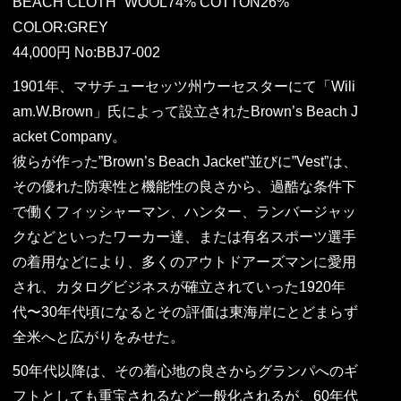
BEACH CLOTH “WOOL74% COTTON26%”
COLOR:GREY
44,000円 No:BBJ7-002
1901年、マサチューセッツ州ウーセスターにて「Wili
am.W.Brown」氏によって設立されたBrown’s Beach J
acket Company。
彼らが作った”Brown’s Beach Jacket”並びに”Vest”は、
その優れた防寒性と機能性の良さから、過酷な条件下
で働くフィッシャーマン、ハンター、ランバージャッ
クなどといったワーカー達、または有名スポーツ選手
の着用などにより、多くのアウトドアーズマンに愛用
され、カタログビジネスが確立されていった1920年
代〜30年代頃になるとその評価は東海岸にとどまらず
全米へと広がりをみせた。
50年代以降は、その着心地の良さからグランパへのギ
フトとしても重宝されるなど一般化されるが、60年代