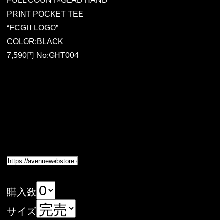
FULL COUNT×GLAD HAND
PRINT POCKET TEE
“FCGH LOGO”
COLOR:BLACK
7,590円 No:GHT004
購入数
サイズ