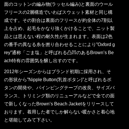
面のコットンの編み物(ラッセル編み)と裏面のウール
フリースの2層構造でいわばスウェット素材と同じ構
成です。その割合は裏面のフリースが約全体の7割以
上を占め、起毛をかなり強くかけることで、ニット製
品とは思えない程の耐久性が生まれます。表面は2色
の番手の異なる糸を撚り合わせることにより”Oxford g
rey”通称「ごま塩」と呼ばれる凸凹のあるBrown’s Be
ach特有の雰囲気を醸し出すのです。
2012年シーズンからはブランド初期に採用され、そ
の形状から”Nipple Button(乳首ボタン)”と呼ばれるボ
タンの開発や、パインピングテープの改良、サイズバ
ランス、トリミング類のリニューアルなどで全ての面
で新しくなったBrown’s Beach Jacketをリリースして
おります。着用した者でしか解らない暖かさと着心地
と堪能してみて下さい。