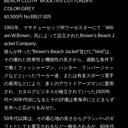
BEACH CLOTH “WOOL74% COTTON26%”
COLOR:GREY
60,500円 No:BBJ7-005
1901年、マサチューセッツ州ウーセスターにて「Wili
am.W.Brown」氏によって設立されたBrown’s Beach J
acket Company。
彼らが作った”Brown’s Beach Jacket”並びに”Vest”は、
その優れた防寒性と機能性の良さから、過酷な条件下
で働くフィッシャーマン、ハンター、ランバージャッ
クなどといったワーカー達、または有名スポーツ選手
の着用などにより、多くのアウトドアーズマンに愛用
され、カタログビジネスが確立されていった1920年
代〜30年代頃になるとその評価は東海岸にとどまらず
全米へと広がりをみせた。
50年代以降は、その着心地の良さからグランパへのギ
フトとしても重宝されるなど一般化されるが、60年代