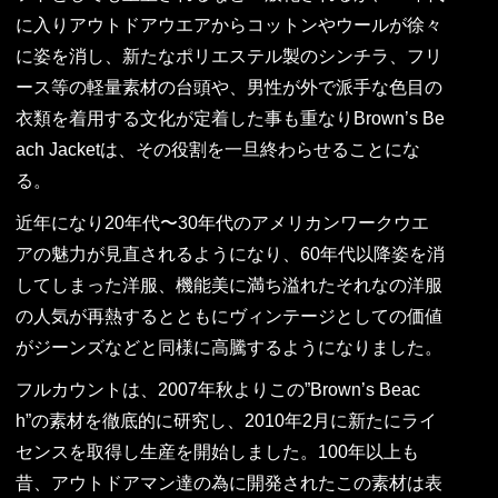
に入りアウトドアウエアからコットンやウールが徐々
に姿を消し、新たなポリエステル製のシンチラ、フリ
ース等の軽量素材の台頭や、男性が外で派手な色目の
衣類を着用する文化が定着した事も重なりBrown’s Be
ach Jacketは、その役割を一旦終わらせることにな
る。
近年になり20年代〜30年代のアメリカンワークウエ
アの魅力が見直されるようになり、60年代以降姿を消
してしまった洋服、機能美に満ち溢れたそれなの洋服
の人気が再熱するとともにヴィンテージとしての価値
がジーンズなどと同様に高騰するようになりました。
フルカウントは、2007年秋よりこの”Brown’s Beac
h”の素材を徹底的に研究し、2010年2月に新たにライ
センスを取得し生産を開始しました。100年以上も
昔、アウトドアマン達の為に開発されたこの素材は表