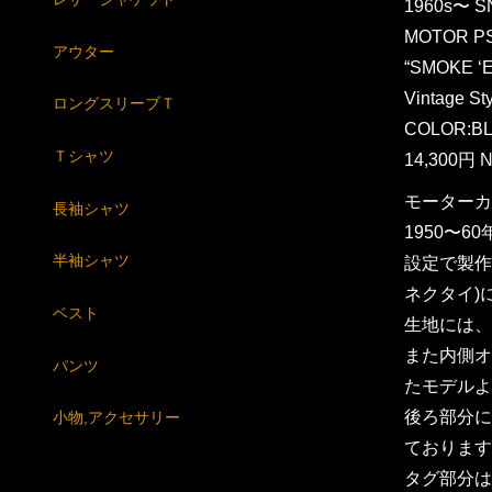
1960s〜 
MOTOR P
アウター
“SMOKE ‘
Vintage St
ロングスリーブＴ
COLOR:B
Ｔシャツ
14,300円 N
モーターカ
長袖シャツ
1950〜
半袖シャツ
設定で製作
ネクタイ)
ベスト
生地には、
また内側オ
パンツ
たモデルよ
後ろ部分に
小物,アクセサリー
ております
タグ部分は