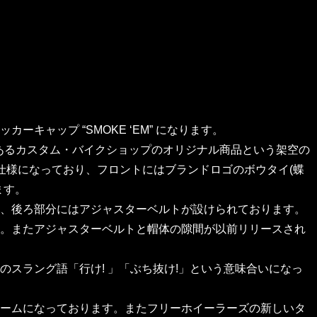
キャップ “SMOKE ‘EM” になります。
にあるカスタム・バイクショップのオリジナル商品という架空の
仕様になっており、フロントにはブランドロゴのボウタイ(蝶
ます。
、後ろ部分にはアジャスターベルトが設けられております。
。またアジャスターベルトと帽体の隙間が以前リリースされ
代当時のスラング語「行け! 」「ぶち抜け!」という意味合いになっ
ル・ネームになっております。またフリーホイーラーズの新しいタ