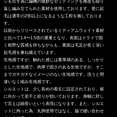
シを出す為に編機の微妙なセッティングを幾度も繰り
返し編み立てられた素材を使用しております。更に起
毛は通常の2倍以上になるような工程を施しておりま
す。
以前からリリースされているミディアムウェイト素材
と比べて1.4〜1.5倍の重量となり、表面はドライで固
く粗野な質感を持ちながらも、裏面は毛足が長く深い
起毛感を兼ね備えています。
生地感ですが、触れた感じは重厚感のある、しっかり
とした生地感で、肉厚で固さのある生地ですが、そこ
までガチガチなイメージのない生地感です。洗うと間
違いなく縮み生地感です。
シルエットは、少し長めの着丈に設定されており、裾
に向かって若干と絞りが効いております。身幅に対し
て言えば細長いという表現になります。また、シルエ
ットに拘った為、丸胴使用ではなく、脇で縫い合わせ