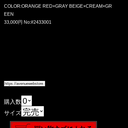
COLOR:ORANGE RED×GRAY BEIGE×CREAM×GR
EEN
33,000円 No:#2433001
購入数
サイズ