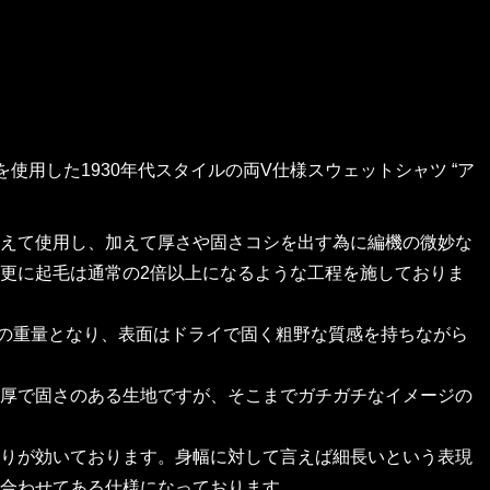
素材を使用した1930年代スタイルの両V仕様スウェットシャツ “ア
えて使用し、加えて厚さや固さコシを出す為に編機の微妙な
更に起毛は通常の2倍以上になるような工程を施しておりま
5倍の重量となり、表面はドライで固く粗野な質感を持ちながら
厚で固さのある生地ですが、そこまでガチガチなイメージの
りが効いております。身幅に対して言えば細長いという表現
合わせてある仕様になっております。