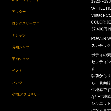
1920〜193
“ATHLETI
アウター
Vintage S
COLOR:JE
ロングスリーブＴ
37,400円 N
Ｔシャツ
POWER
スレチック
長袖シャツ
ボディの素
半袖シャツ
セッティン
す。
ベスト
以前からリ
パンツ
も、裏面は
生地感です
小物,アクセサリー
ない生地感
シルエット
になります