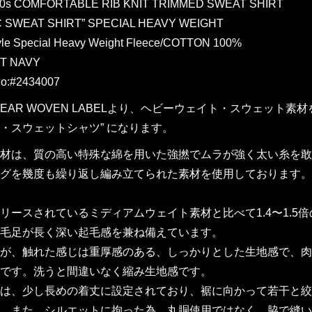
0s COMFORTABLE RIB KNIT TRIMMED SWEAT SHIRT
C SWEAT SHIRT” SPECIAL HEAVY WEIGHT
tyle Special Heavy Weight Fleece/COTTON 100%
T NAVY
o:#2434007
 WEAR WOVEN LABELより、ヘビーウェイト・スウェット
・スウェットシャツ” になります。
材は、質の高い特殊な綿を用いた強撚でムラが強く太い糸を敢
グを幾度も繰り返し編み立てられた素材を使用しております。
リースされているミディアムウェイト素材と比べて1.4〜1.
毛足が長く深い起毛感を兼ね備えています。
が、触れた感じは重厚感のある、しっかりとした生地感で、肉
です。洗うと間違いなく縮み生地感です。
は、少し長めの着丈に設定されており、裾に向かって若干と絞
。また、シルエットに拘った為、丸胴使用ではなく、脇で縫い