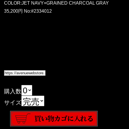
COLOR:JET NAVY×GRAINED CHARCOAL GRAY
35,200円 No:#2334012
購入数
サイズ