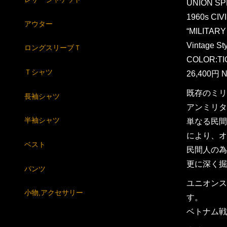
UNION SP
1960s CIV
アウター
“MILITAR
Vintage St
ロングスリーブＴ
COLOR:T
Ｔシャツ
26,400円 N
既存のミリ
長袖シャツ
アンミリタ
半袖シャツ
単なる民間
により、オ
ベスト
民間人の為
更に深く掘
パンツ
ユニオンス
小物,アクセサリー
す。
ベトナム戦