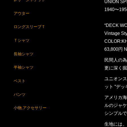
UNION SP
1940〜195
アウター
“DECK W
ロングスリーブＴ
Vintage St
Ｔシャツ
COLOR:KH
63,800円 N
長袖シャツ
民間人の為
半袖シャツ
更に深く掘
ユニオンス
ベスト
ット “デ
パンツ
アメリカ海
ルのジャケ
小物,アクセサリー
シンプルで
生地には、