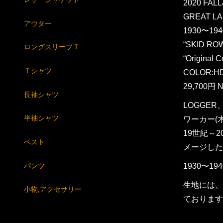
2020 FAL
GREAT LA
アウター
1930〜19
“SKID RO
ロングスリーブＴ
“Original 
Ｔシャツ
COLOR:H
29,700円 N
長袖シャツ
LOGGE
半袖シャツ
ワーカー(
19世紀～
ベスト
メージした
パンツ
1930〜
生地には、
小物,アクセサリー
ております