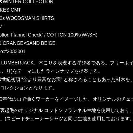
L&WINTER COLLECTION
KES GMT.
40s WOODSMAN SHIRTS
W”
Cotton Flannel Check” / COTTON 100%(WASH)
D ORANGE×SAND BEIGE
o:#2033001
R、LUMBERJACK、木こりを表現する呼び名である。フリ
木こり)をテーマにしたラインナップを提案する。
20世紀初頭 “金より豊富なお宝” と称されることもあった材
コレクションとなります。
1940年代の山で働くワーカーをイメージした、オリジナルのチェッ
裏起毛のオリジナル コットンフランネル生地を使用しており
。(スピードチューナーシャツと同じ生地を使用しております。