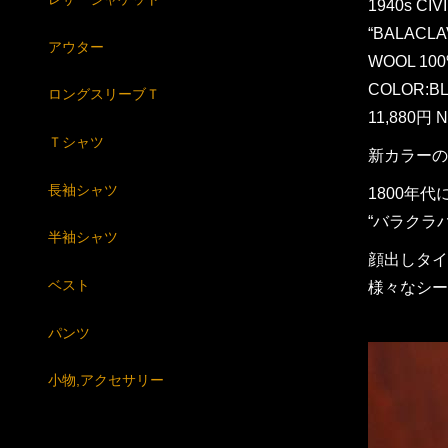
1940s CIV
“BALACLA
アウター
WOOL 10
COLOR:B
ロングスリーブＴ
11,880円 N
Ｔシャツ
新カラーの
長袖シャツ
1800年
“バラクラ
半袖シャツ
顔出しタイ
ベスト
様々なシー
パンツ
小物,アクセサリー