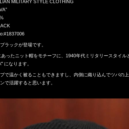
ILIAN MILITARY STYLE CLOTHING
VA”
0%
LACK
o:#1837006
ブラックが登場です。
代にあったニット帽をモチーフに、1940年代ミリタリースタイ
バ” になります。
プで温かく被ることもできますし、内側に織り込んでツバの上
ンで活躍すると思います。