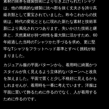
素材の限界を縫製技術により引き上げられたTシャツ
は、他の簡易的な縫製に比べ郡を抜く丈夫さを誇り高
級衣類として重宝されていました。昨今これからの技
術は、時代の変化とともに現れた新たな素材と技術革
新により風化されつつあります。失いかけた技術と継
承と、天然素材が持つ特性を最大限に活かすため、60
年経過した当時のTシャツかた手づるを求め、更に堅
牢なTシャツをフラットヘッド基準とすべく挑戦が始
まりました。
カジュアル服の平面パターンから、着用時に綺麗かつ
スタイルが良く見えるよう立体的なパターンへと改良
を加えました。平面で置くと少し不格好に見えるかも
しれませんが、着用時を一番に考えています。洋服は
平面に置いて飾るために作るのでなく、人が着用する
ために作るのです。