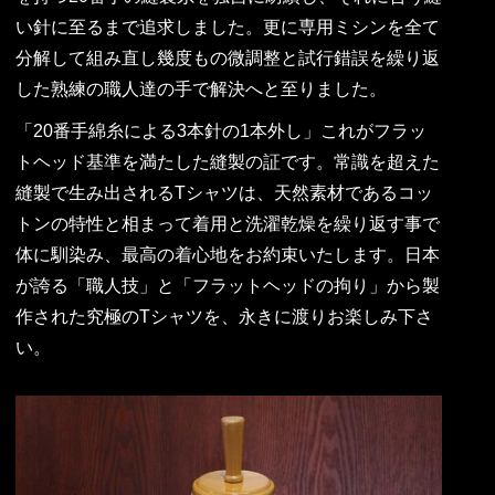
い針に至るまで追求しました。更に専用ミシンを全て
分解して組み直し幾度もの微調整と試行錯誤を繰り返
した熟練の職人達の手で解決へと至りました。
「20番手綿糸による3本針の1本外し」これがフラッ
トヘッド基準を満たした縫製の証です。常識を超えた
縫製で生み出されるTシャツは、天然素材であるコッ
トンの特性と相まって着用と洗濯乾燥を繰り返す事で
体に馴染み、最高の着心地をお約束いたします。日本
が誇る「職人技」と「フラットヘッドの拘り」から製
作された究極のTシャツを、永きに渡りお楽しみ下さ
い。