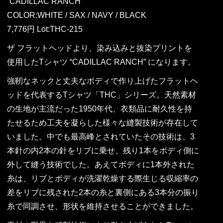
“CADILLAC RANCH”
COLOR:WHITE / SAX / NAVY / BLACK
7,776円 Lot:THC-215
ザ フラットヘッドより、染み込みと抜染プリントを
使用したTシャツ “CADILLAC RANCH” になります。
強靭なネックと丈夫なボディで作り上げたフラットヘ
ッドを代表するTシャツ「THC」シリーズ。天然素材
の生地が主流だった1950年代、衣類品に耐久性を持
たせるため工夫を凝らした様々な縫製技術が存在して
いました。中でも最高峰とされていたその技術は、3
本針の内2本の針をリブに乗せ、残り1本をボディ側に
外して縫う技術でした。あえてボディに1本外された
糸は、リブとボディが洗濯乾燥する際生じる収縮率の
差をリブに残された2本の糸と裏側にある3本分の振り
糸で同調させ、形状を維持させることができました。