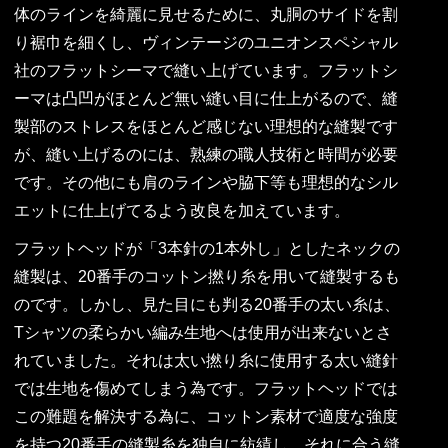
体のラインを綺麗に見せるために、丸胴のサイドを割
り裾巾を細くし、ヴィンテージのユニオンスペシャル
社のフラットシーマで縫い上げています。フラットシ
ーマは凸凹がほとんど無い縫い目に仕上がるので、縫
製部のストレスをほとんど感じない理想的な縫製です
が、縫い上げるのには、熟練の職人技術と時間が必要
です。その他にも肩のラインや脇下等も理想的なシル
エットに仕上げてるよう改良を加えています。
フラットヘッドが「3本針の1本外し」としたネックの
縫製は、20番手のコットン撚り糸を用いて縫製するも
のです。しかし、見た目にも判る20番手の太い糸は、
Tシャツの柔らかい編み生地へは使用が出来ないとさ
れていました。それは太い撚り糸に使用する太い縫針
では生地を傷めてしまう為です。フラットヘッドでは
この難題を解決する為に、コットン素材で適度な強度
を持つ20番手の縫製糸を独自に紡績し、それに合う縫