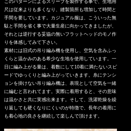
このパターンによるスリーブを製作する事で、生地用
尺は従来よりも多くなり、縫製箇所も増加して時間と
手間を要しています。カジュアル服は、こういった無
駄と手間を省く事で大量生産に向かってきましたが、
それとは逆行する妥協の無いフラットヘッドのモノ作
りを体感してみて下さい。
素材には旧式の吊り編み機を使用し、空気を含みふっ
くらと温かみのある希少な生地を使用しています。一
日に編み上がる量は、着数にして10着に満たないスピ
ードでゆっくりと編み上がっていきます。糸にテンシ
ョンを掛けない吊り編み機は、表現として空気を一緒
に編むと言われてます。実際に着用すると、その意味
は温かさと共に実感出来ます。そして、洗濯乾燥を繰
り返しても硬くなりにくいのが特徴で、長年の着用に
も着心地の良さを継続して楽しんで頂けます。