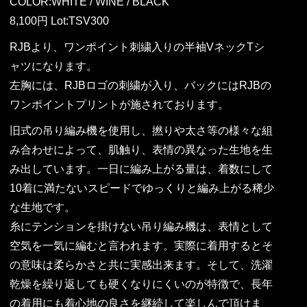
COLOR:WHITE / WINE / BLACK
8,100円 Lot:TSV300
RJBより、ワンポイント刺繍入りの半袖VネックTシ
ャツになります。
左胸には、RJBロゴの刺繍が入り、バックにはRJBの
ワンポイントプリントが施されております。
旧式の吊り編み機を使用し、撚りや太さ等の様々な組
み合わせによって、肌触り、表情の異なった生地を生
み出しています。一日に編み上がる量は、着数にして
10着に満たないスピードでゆっくりと編み上がる稀少
な生地です。
糸にテンションを掛けない吊り編み機は、表情として
空気を一気に編むと言われます。実際に着用するとそ
の意味は柔らかさと共に実感出来ます。そして、洗濯
乾燥を繰り返しても硬くなりにくいのが特徴で、長年
の着用にも着心地の良さを継続して楽しんで頂けま