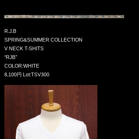
R.J.B
SPRING&SUMMER COLLECTION
V NECK T-SHITS
“RJB”
COLOR:WHITE
8,100円 Lot:TSV300