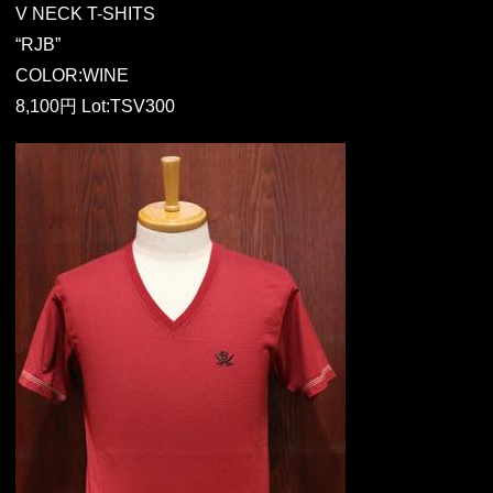
V NECK T-SHITS
“RJB”
COLOR:WINE
8,100円 Lot:TSV300