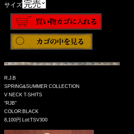
サイズ
R.J.B
SPRING&SUMMER COLLECTION
V NECK T-SHITS
“RJB”
COLOR:BLACK
8,100円 Lot:TSV300