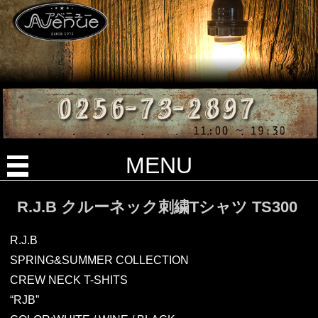
MENU
R.J.B クルーネック刺繍Tシャツ TS300
R.J.B
SPRING&SUMMER COLLECTION
CREW NECK T-SHITS
“RJB”