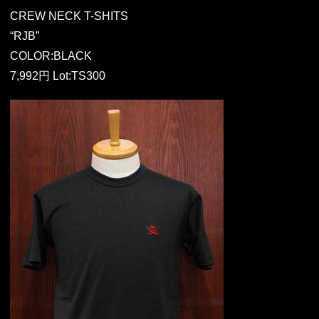
CREW NECK T-SHITS
“RJB”
COLOR:BLACK
7,992円 Lot:TS300