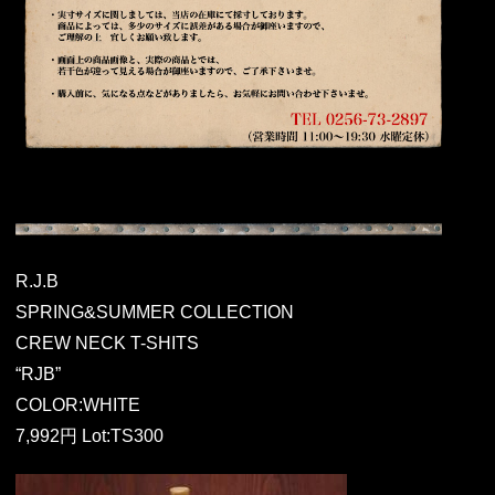
R.J.B
SPRING&SUMMER COLLECTION
CREW NECK T-SHITS
“RJB”
COLOR:WHITE
7,992円 Lot:TS300