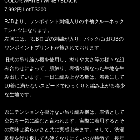
COLOR:WHITE / WINE / BLACK
7,992円 Lot:TS300
RJBより、ワンポイント刺繍入りの半袖クルーネック
Tシャツになります。
左胸には、RJBロゴの刺繍が入り、バックにはRJBの
ワンポイントプリントが施されております。
旧式の吊り編み機を使用し、撚りや太さ等の様々な組
み合わせによって、肌触り、表情の異なった生地を生
み出しています。一日に編み上がる量は、着数にして
10着に満たないスピードでゆっくりと編み上がる稀少
な生地です。
糸にテンションを掛けない吊り編み機は、表情として
空気を一気に編むと言われます。実際に着用するとそ
の意味は柔らかさと共に実感出来ます。そして、洗濯
乾燥を繰り返しても硬くなりにくいのが特徴で、長年