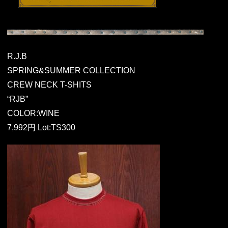
R.J.B
SPRING&SUMMER COLLECTION
CREW NECK T-SHITS
“RJB”
COLOR:WINE
7,992円 Lot:TS300