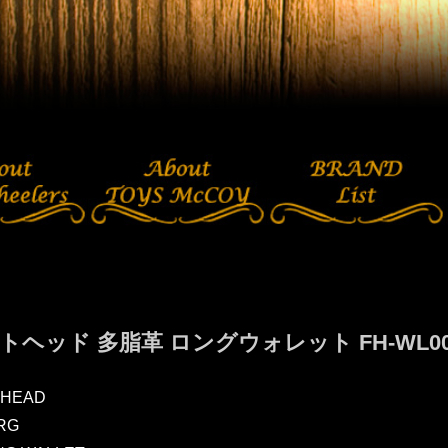
トヘッド 多脂革 ロングウォレット FH-WL00
 HEAD
RG