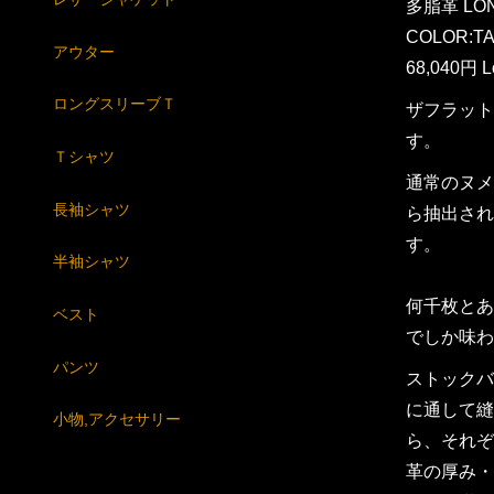
多脂革 LON
COLOR:T
アウター
68,040円 L
ロングスリーブＴ
ザフラット
す。
Ｔシャツ
通常のヌメ
長袖シャツ
ら抽出され
す。
半袖シャツ
何千枚とあ
ベスト
でしか味わ
パンツ
ストックバ
に通して縫
小物,アクセサリー
ら、それぞ
革の厚み・