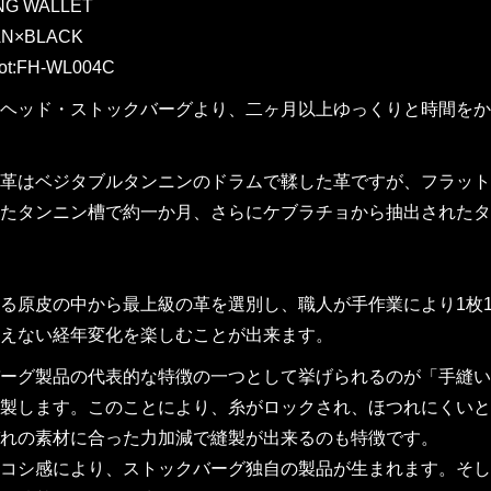
G WALLET
AN×BLACK
ot:FH-WL004C
ヘッド・ストックバーグより、二ヶ月以上ゆっくりと時間をか
革はベジタブルタンニンのドラムで鞣した革ですが、フラット
たタンニン槽で約一か月、さらにケブラチョから抽出されたタ
る原皮の中から最上級の革を選別し、職人が手作業により1枚
えない経年変化を楽しむことが出来ます。
ーグ製品の代表的な特徴の一つとして挙げられるのが「手縫い
製します。このことにより、糸がロックされ、ほつれにくいと
れの素材に合った力加減で縫製が出来るのも特徴です。
コシ感により、ストックバーグ独自の製品が生まれます。そし