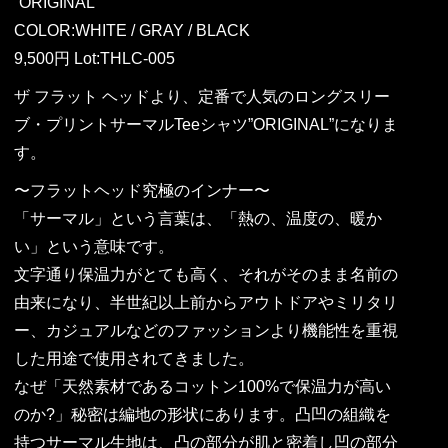
“ORIGINAL”
COLOR:WHITE / GRAY / BLACK
9,500円 Lot:THLC-005
ザ フラット ヘッドより、定番で人気のロングスリー
ブ・プリントサーマルTeeシャツ”ORIGINAL”になりま
す。
〜フラットヘッド究極のインナー〜
「サーマル」という言葉は、「熱の、温度の、暖か
い」という意味です。
文字通り保温力がとても高く、それがそのまま名前の
由来になり、半世紀以上前からアウトドアやミリタリ
ー、カジュアルなどのファッションより機能性を重視
した用途で使用されてきました。
なぜ「天然素材であるコットン100%で保温力が高い
のか?」秘密は編地の形状にあります。凸凹の組織を
持つサーマル生地は、凸の部分が肌と密着し凹の部分