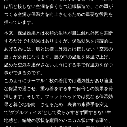
は肌と接しない空洞を多くもつ組織構造で、この凹が
つくる空洞が保温力を向上させるための重要な役割を
担っています。
本来、保温効果とは衣類の生地が肌に触れ外気を遮断
するだけでも効果はありますが、保温効果を飛躍的に
あげる為には、肌とは接し外気とは接しない「空気の
層」が必要になります。層の中の温度を体温で上げ、
温めた空気を逃がさないようにする事で保温力を保つ
事ができるのです。
このようにサーマル１枚の着用では通気性があり適度
な保温で過ごせ、重ね着をする事で何倍もの効果を発
揮します。そして、フラットヘッドでは更なる保温効
果と着心地を向上させるため、表裏の糸番手を変え
て”ダブルフェイス”として柔らかすぎず固すぎない生
地感と、編地の形状を縦目のハニカム状にする事で、