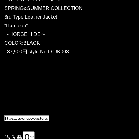
SPRING&SUMMER COLLECTION
3rd Type Leather Jacket
“Hampton”
〜HORSE HIDE〜
COLOR:BLACK
137,500円 style No.FCJK003
購入数