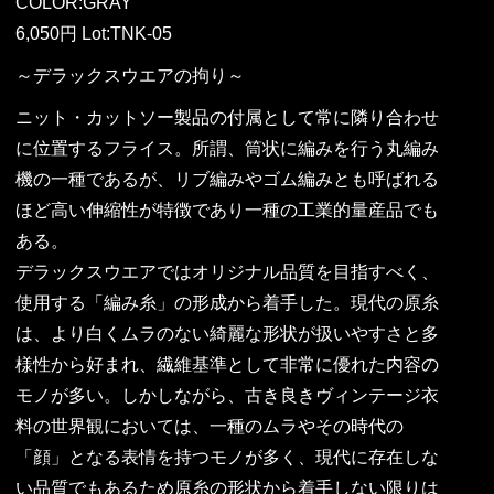
COLOR:GRAY
6,050円 Lot:TNK-05
～デラックスウエアの拘り～
ニット・カットソー製品の付属として常に隣り合わせ
に位置するフライス。所謂、筒状に編みを行う丸編み
機の一種であるが、リブ編みやゴム編みとも呼ばれる
ほど高い伸縮性が特徴であり一種の工業的量産品でも
ある。
デラックスウエアではオリジナル品質を目指すべく、
使用する「編み糸」の形成から着手した。現代の原糸
は、より白くムラのない綺麗な形状が扱いやすさと多
様性から好まれ、繊維基準として非常に優れた内容の
モノが多い。しかしながら、古き良きヴィンテージ衣
料の世界観においては、一種のムラやその時代の
「顔」となる表情を持つモノが多く、現代に存在しな
い品質でもあるため原糸の形状から着手しない限りは