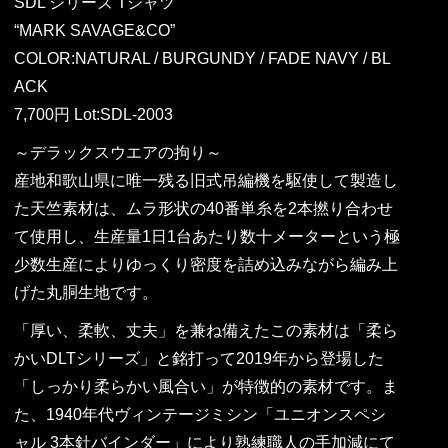
SDL シリーズ Tシャツ
“MARK SAVAGE&CO”
COLOR:NATURAL / BURGUNDY / FADE NAVY / BL
ACK
7,700円 Lot:SDL-2003
～デラックスウエアの拘り～
産地和歌山県に唯一残る旧式吊編機を駆使して製造し
た天竺素材は、ムラ形状の40番単糸を2本撚り合わせ
て使用し、生産量1日1台あたり数十メーターという極
少数生産によりゆっくり密度を詰め込みながら編み上
げた丸胴生地です。
「厚い、柔軟、丈夫」を兼ね備えたこの素材は「柔ら
かいDLTシリーズ」と銘打って2019年から登場した
「しっかり柔らかい風合い」が特徴的の素材です。ま
た、1940年代ヴィンテージミシン「ユニオンスペシ
ャル 3本針バインダー」により熟練職人の手加減にて