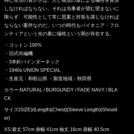
時に生活の豊かさは、人と物流の波による犠牲を覚悟
しなければならない。それは当事者が望む望まないに
限らず、可能性として常に思案と対策を講じなければ
ならない案件なのだ。いつの時代もパイオニア・フロ
ンティアという光の裏に犠牲という闇が存在する。
・コットン 100%
・旧式吊編機
・3本針バインダーネック
・1940s UNION SPECIAL
・生産元：和歌山県 ・製造地域：秋田県
カラー:NATURAL / BURGUNDY / FADE NAVY / BLA
CK
サイズ(SIZE)/(Length)(Chest)(Sleeve Length)(Should
er)
XS:着丈 57cm 身幅 41cm 袖丈 16cm 肩幅 40.5cm