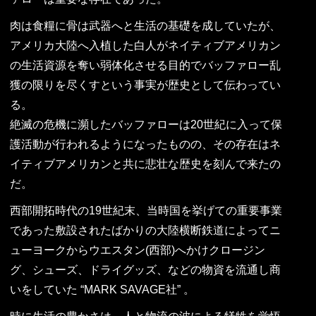
肉は食糧に骨は武器へと生活の基礎を成していたが、
アメリカ大陸へ入植した白人がネイティブアメリカン
の生活資源を奪い弱体化させる目的でバッファロー乱
獲の限りを尽くすという事実が歴史として伝わってい
る。
絶滅の危機に瀕したバッファローは20世紀に入って保
護活動が行われるようになったものの、その存在はネ
イティブアメリカンと共に悲壮な歴史を刻んで来たの
だ。
西部開拓時代の19世紀末、当時国を挙げての重要事業
であった敷設されたばかりの大陸横断鉄道によってニ
ューヨークからウエスタン(西部)へかけクロージン
グ、シューズ、ドライグッズ、などの物資を流通し商
いをしていた “MARK SAVAGE社” 。