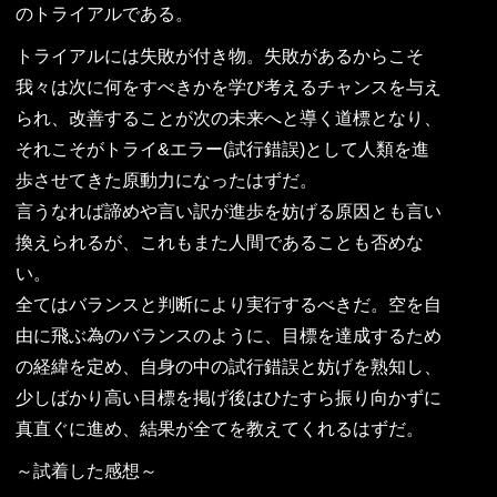
のトライアルである。
トライアルには失敗が付き物。失敗があるからこそ
我々は次に何をすべきかを学び考えるチャンスを与え
られ、改善することが次の未来へと導く道標となり、
それこそがトライ&エラー(試行錯誤)として人類を進
歩させてきた原動力になったはずだ。
言うなれば諦めや言い訳が進歩を妨げる原因とも言い
換えられるが、これもまた人間であることも否めな
い。
全てはバランスと判断により実行するべきだ。空を自
由に飛ぶ為のバランスのように、目標を達成するため
の経緯を定め、自身の中の試行錯誤と妨げを熟知し、
少しばかり高い目標を掲げ後はひたすら振り向かずに
真直ぐに進め、結果が全てを教えてくれるはずだ。
～試着した感想～