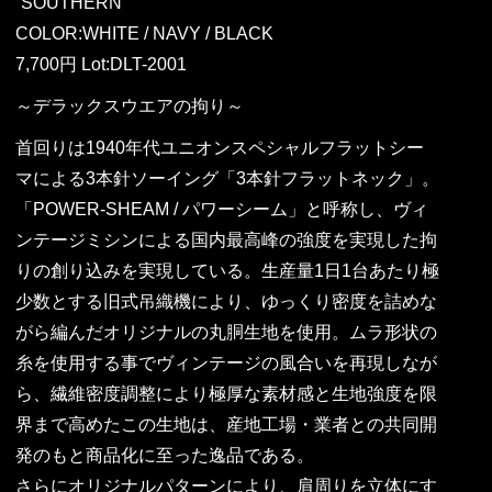
“SOUTHERN”
COLOR:WHITE / NAVY / BLACK
7,700円 Lot:DLT-2001
～デラックスウエアの拘り～
首回りは1940年代ユニオンスペシャルフラットシー
マによる3本針ソーイング「3本針フラットネック」。
「POWER-SHEAM / パワーシーム」と呼称し、ヴィ
ンテージミシンによる国内最高峰の強度を実現した拘
りの創り込みを実現している。生産量1日1台あたり極
少数とする旧式吊織機により、ゆっくり密度を詰めな
がら編んだオリジナルの丸胴生地を使用。ムラ形状の
糸を使用する事でヴィンテージの風合いを再現しなが
ら、繊維密度調整により極厚な素材感と生地強度を限
界まで高めたこの生地は、産地工場・業者との共同開
発のもと商品化に至った逸品である。
さらにオリジナルパターンにより、肩周りを立体にす